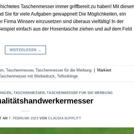
chichtetes Taschenmesser immer griffbereit zu haben! Mit diese
d Sie für viele Aufgaben gewappnet! Die Möglichkeiten, ein
 Firma Winserv einzusetzen sind überaus vielfältig! In der
Beispiel einfach aus der Hosentasche ziehen und auf dem Feld
WEITERLESEN
→
en
,
Taschenmesser
,
Taschenmesser für die Werbung
|
Markiert
Taschenmesser mit Werbedruck
,
Teflonklinge
LINGEN
,
TASCHENMESSER
,
TASCHENMESSER FÜR DIE WERBUNG
ualitätshandwerkermesser
T AM
7. FEBRUAR 2023
VON
CLAUDIA SUPPLITT