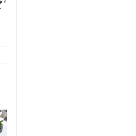
er!
r