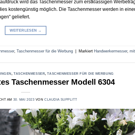
eaufdruck wird das Taschenmesser zum erstklassigen Werbeträg
 dies kostengünstig möglich. Die Taschenmesser werden in eine
gen“ geliefert.
WEITERLESEN
→
nmesser
,
Taschenmesser für die Werbung
|
Markiert
Handwerkermesser
,
mit
LINGEN
,
TASCHENMESSER
,
TASCHENMESSER FÜR DIE WERBUNG
tes Taschenmesser Modell 6304
CHT AM
30. MAI 2023
VON
CLAUDIA SUPPLITT