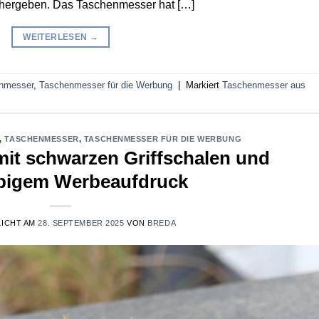
hr hergeben. Das Taschenmesser hat […]
WEITERLESEN
→
nmesser
,
Taschenmesser für die Werbung
|
Markiert
Taschenmesser aus
,
TASCHENMESSER
,
TASCHENMESSER FÜR DIE WERBUNG
it schwarzen Griffschalen und
rbigem Werbeaufdruck
ICHT AM
28. SEPTEMBER 2025
VON
BREDA