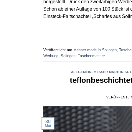
hergestellt. Druck den zweifarbigen Werb
Schon ab einer Auflage von 100 Stück ist
Einsteck-Faltschachtel „Scharfes aus Solin
Veröffentlicht am
Messer made in Solingen
,
Tasche
Werbung
,
Solingen
,
Taschenmesser
ALLGEMEIN
,
MESSER MADE IN SO
teflonbeschichte
VERÖFFENTLI
30
Mai