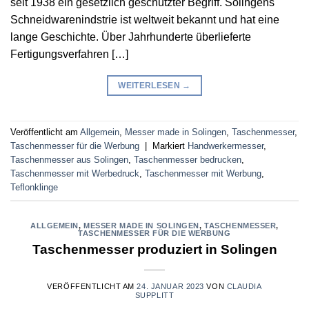
seit 1938 ein gesetzllch geschützter Begriff. Solingens
Schneidwarenindstrie ist weltweit bekannt und hat eine
lange Geschichte. Über Jahrhunderte überlieferte
Fertigungsverfahren […]
WEITERLESEN
→
Veröffentlicht am
Allgemein
,
Messer made in Solingen
,
Taschenmesser
,
Taschenmesser für die Werbung
|
Markiert
Handwerkermesser
,
Taschenmesser aus Solingen
,
Taschenmesser bedrucken
,
Taschenmesser mit Werbedruck
,
Taschenmesser mit Werbung
,
Teflonklinge
ALLGEMEIN
,
MESSER MADE IN SOLINGEN
,
TASCHENMESSER
,
TASCHENMESSER FÜR DIE WERBUNG
Taschenmesser produziert in Solingen
VERÖFFENTLICHT AM
24. JANUAR 2023
VON
CLAUDIA
SUPPLITT