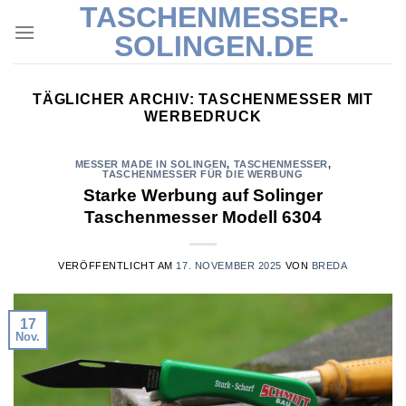
TASCHENMESSER-
Skip
to
SOLINGEN.DE
content
TÄGLICHER ARCHIV:
TASCHENMESSER MIT
WERBEDRUCK
MESSER MADE IN SOLINGEN
,
TASCHENMESSER
,
TASCHENMESSER FÜR DIE WERBUNG
Starke Werbung auf Solinger
Taschenmesser Modell 6304
VERÖFFENTLICHT AM
17. NOVEMBER 2025
VON
BREDA
17
Nov.