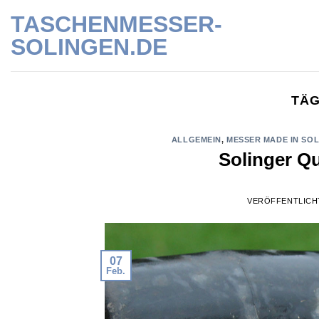
Skip
TASCHENMESSER-
to
SOLINGEN.DE
content
TÄG
ALLGEMEIN
,
MESSER MADE IN SO
Solinger Q
VERÖFFENTLICH
07
Feb.