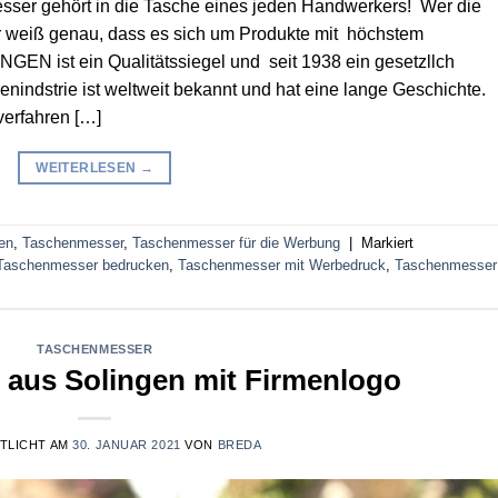
sser gehört in die Tasche eines jeden Handwerkers! Wer die
r weiß genau, dass es sich um Produkte mit höchstem
GEN ist ein Qualitätssiegel und seit 1938 ein gesetzllch
nindstrie ist weltweit bekannt und hat eine lange Geschichte.
verfahren […]
WEITERLESEN
→
en
,
Taschenmesser
,
Taschenmesser für die Werbung
|
Markiert
Taschenmesser bedrucken
,
Taschenmesser mit Werbedruck
,
Taschenmesser
TASCHENMESSER
aus Solingen mit Firmenlogo
TLICHT AM
30. JANUAR 2021
VON
BREDA