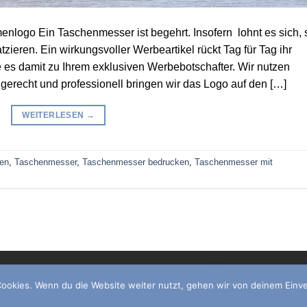
nlogo Ein Taschenmesser ist begehrt. Insofern lohnt es sich, 
zieren. Ein wirkungsvoller Werbeartikel rückt Tag für Tag ihr
 es damit zu Ihrem exklusiven Werbebotschafter. Wir nutzen
gerecht und professionell bringen wir das Logo auf den […]
WEITERLESEN
→
gen
,
Taschenmesser
,
Taschenmesser bedrucken
,
Taschenmesser mit
IMPRESSUM
DATENSCHUTZERKLÄRUNG
ookies. Wenn du die Website weiter nutzt, gehen wir von deinem Einve
Copyright 2026 ©
Winserv Solingen GmbH