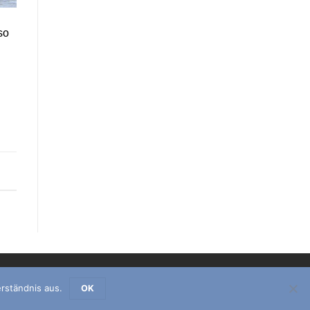
so
rständnis aus.
OK