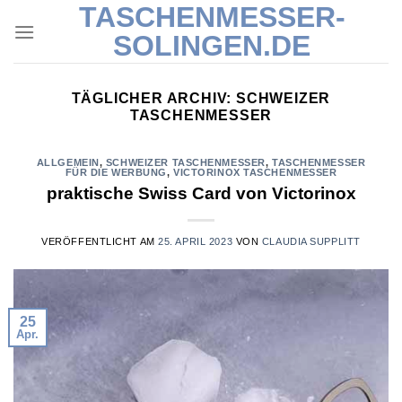
TASCHENMESSER-
Skip
to
SOLINGEN.DE
content
TÄGLICHER ARCHIV:
SCHWEIZER
TASCHENMESSER
ALLGEMEIN
,
SCHWEIZER TASCHENMESSER
,
TASCHENMESSER
FÜR DIE WERBUNG
,
VICTORINOX TASCHENMESSER
praktische Swiss Card von Victorinox
VERÖFFENTLICHT AM
25. APRIL 2023
VON
CLAUDIA SUPPLITT
25
Apr.